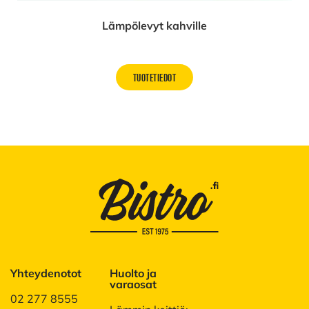
Lämpölevyt kahville
TUOTETIEDOT
Yhteydenotot
Huolto ja
varaosat
02 277 8555