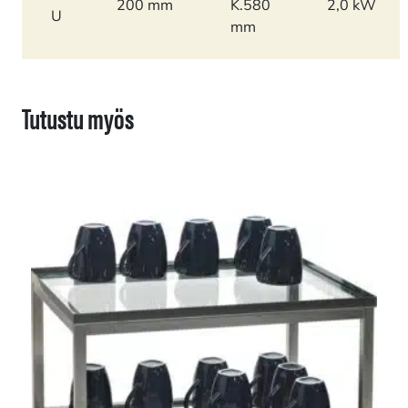
200 mm
K.580
2,0 kW
U
mm
Tutustu myös