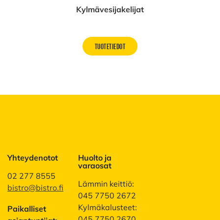
Kylmävesijakelijat
TUOTETIEDOT
Yhteydenotot
Huolto ja
varaosat
02 277 8555
Lämmin keittiö:
bistro@bistro.fi
045 7750 2672
Kylmäkalusteet:
Paikalliset
045 7750 2670