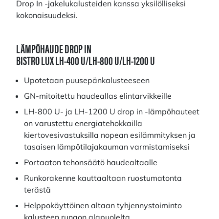
Drop In -jakelukalusteiden kanssa yksilölliseksi
kokonaisuudeksi.
LÄMPÖHAUDE DROP IN
BISTRO LUX LH-400 U/LH-800 U/LH-1200 U
Upotetaan puusepänkalusteeseen
GN-mitoitettu haudeallas elintarvikkeille
LH-800 U- ja LH-1200 U drop in -lämpöhauteet
on varustettu energiatehokkailla
kiertovesivastuksilla nopean esilämmityksen ja
tasaisen lämpötilajakauman varmistamiseksi
Portaaton tehonsäätö haudealtaalle
Runkorakenne kauttaaltaan ruostumatonta
terästä
Helppokäyttöinen altaan tyhjennystoiminto
kalusteen rungon alapuolelta