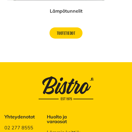
Lämpötunnelit
TUOTETIEDOT
Yhteydenotot
Huolto ja
varaosat
02 277 8555