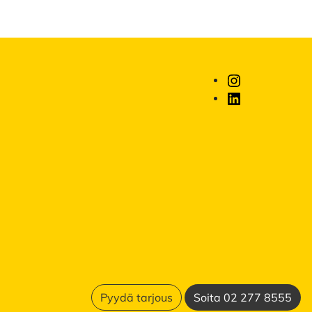
Instagram
LinkedIn
Pyydä tarjous
Soita 02 277 8555