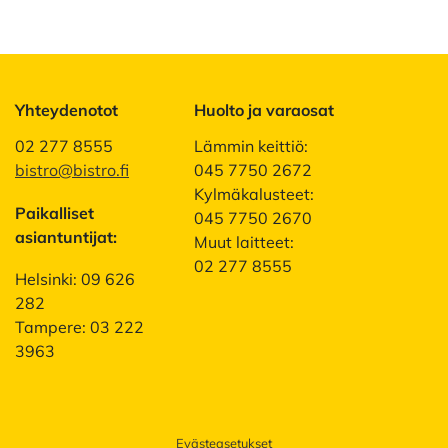
Yhteydenotot
Huolto ja varaosat
02 277 8555
Lämmin keittiö:
bistro@bistro.fi
045 7750 2672
Kylmäkalusteet:
Paikalliset
045 7750 2670
asiantuntijat:
Muut laitteet:
02 277 8555
Helsinki: 09 626
282
Tampere: 03 222
3963
Evästeasetukset