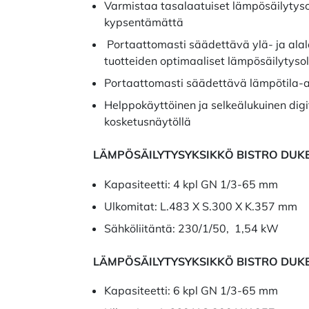
Varmistaa tasalaatuiset lämpösäilytys
kypsentämättä
Portaattomasti säädettävä ylä- ja ala
tuotteiden optimaaliset lämpösäilytyso
Portaattomasti säädettävä lämpötila-a
Helppokäyttöinen ja selkeälukuinen digi
kosketusnäytöllä
LÄMPÖSÄILYTYSYKSIKKÖ BISTRO DUK
Kapasiteetti: 4 kpl GN 1/3-65 mm
Ulkomitat: L.483 X S.300 X K.357 mm
Sähköliitäntä: 230/1/50, 1,54 kW
LÄMPÖSÄILYTYSYKSIKKÖ BISTRO DUK
Kapasiteetti: 6 kpl GN 1/3-65 mm