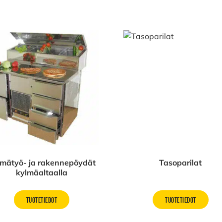
mätyö- ja rakennepöydät
Tasoparilat
kylmäaltaalla
TUOTETIEDOT
TUOTETIEDOT