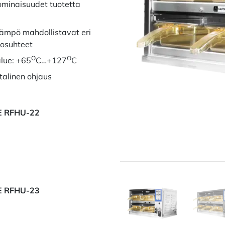
ominaisuudet tuotetta
lämpö mahdollistavat eri
losuhteet
O
O
lue: +65
C…+127
C
talinen ohjaus
E RFHU-22
E RFHU-23