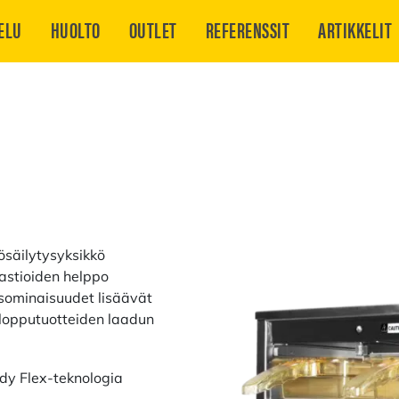
ELU
HUOLTO
OUTLET
REFERENSSIT
ARTIKKELIT
säilytysyksikkö
sastioiden helppo
sominaisuudet lisäävät
 lopputuotteiden laadun
dy Flex-teknologia