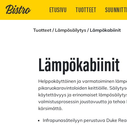
ETUSIVU
TUOTTEET
SUUNNITT
Tuotteet
/
Lämpösäilytys
/ Lämpökabiinit
Lämpökabiinit
Helppokäyttöinen ja varmatoiminen lämpö
pikaruokaravintoloiden keittiöille. Säilyty
käytettävyys ja erinomaiset lämpösäilyty
valmistusprosessin joustavuutta ja tehoa
kärsimättä.
Infrapunasäteilyyn perustuva Duke Rea