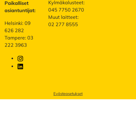
Kylmäkalusteet:
Paikalliset
045 7750 2670
asiantuntijat:
Muut laitteet:
Helsinki: 09
02 277 8555
626 282
Tampere: 03
222 3963
Instagram
LinkedIn
Evästeasetukset