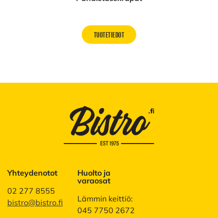
TUOTETIEDOT
Yhteydenotot
Huolto ja
varaosat
02 277 8555
Lämmin keittiö:
bistro@bistro.fi
045 7750 2672