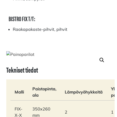
BISTRO FIX T/T:
Raakapakaste-pihvit, pihvit
Tekniset tiedot
Paistopinta,
Ylä
Malli
Lämpövyöhykkeitä
ala
pa
FIX-
350x260
2
1
X-X
mm