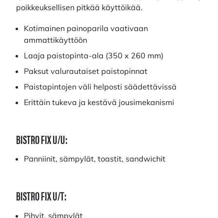
poikkeuksellisen pitkää käyttöikää.
Kotimainen painoparila vaativaan
ammattikäyttöön
Laaja paistopinta-ala (350 x 260 mm)
Paksut valurautaiset paistopinnat
Paistapintojen väli helposti säädettävissä
Erittäin tukeva ja kestävä jousimekanismi
BISTRO FIX U/U:
Panniinit, sämpylät, toastit, sandwichit
BISTRO FIX U/T:
Pihvit, sämpylät